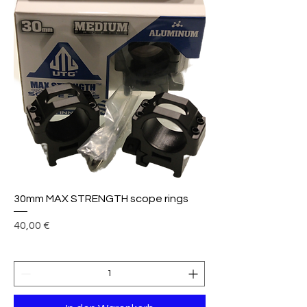
30mm MAX STRENGTH scope rings
Preis
40,00 €