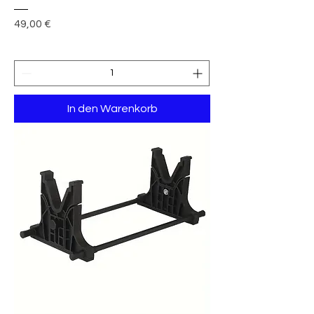
Preis
49,00 €
In den Warenkorb