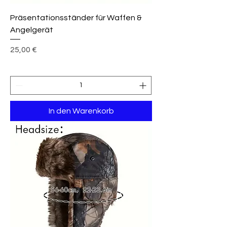
Präsentationsständer für Waffen &
Angelgerät
Preis
25,00 €
In den Warenkorb