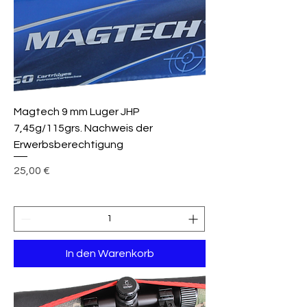
Magtech 9 mm Luger JHP
7,45g/115grs. Nachweis der
Erwerbsberechtigung
Preis
25,00 €
In den Warenkorb