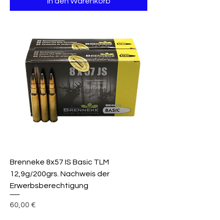
In den Warenkorb
Brenneke 8x57 IS Basic TLM
12,9g/200grs. Nachweis der
Erwerbsberechtigung
Preis
60,00 €