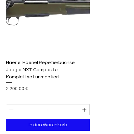
Haenel Haenel Repetierbüchse
Jaeger NXT Composite –
Komplettset unmontiert
Preis
2.200,00 €
In den Warenkorb