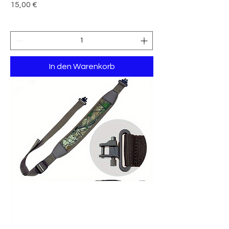
Preis
15,00 €
In den Warenkorb