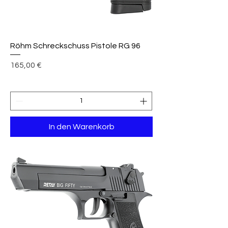
Röhm Schreckschuss Pistole RG 96
Preis
165,00 €
In den Warenkorb