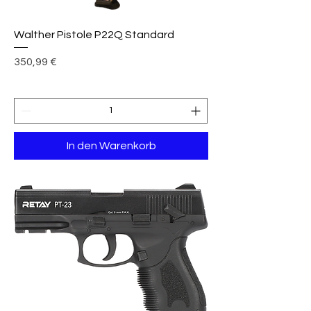
Walther Pistole P22Q Standard
Preis
350,99 €
In den Warenkorb