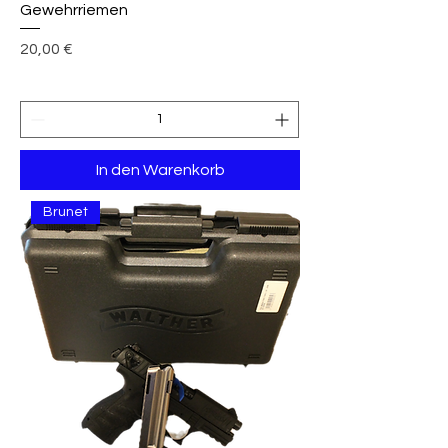
Gewehrriemen
Preis
20,00 €
In den Warenkorb
Brunet