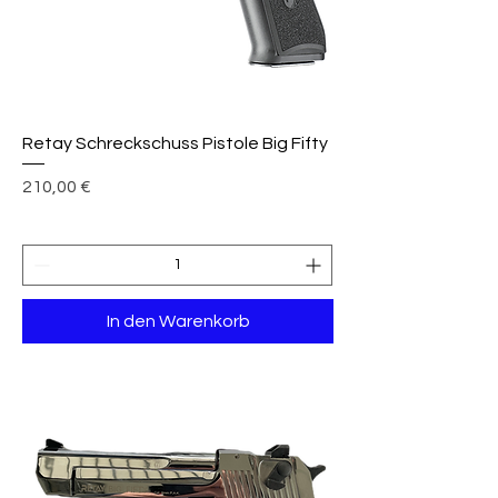
Retay Schreckschuss Pistole Big Fifty
Preis
210,00 €
In den Warenkorb