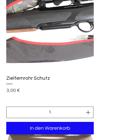
Zielfernrohr Schutz
Preis
3,00 €
In den Warenkorb