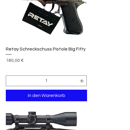
Retay Schreckschuss Pistole Big Fifty
Preis
180,00 €
In den Warenkorb