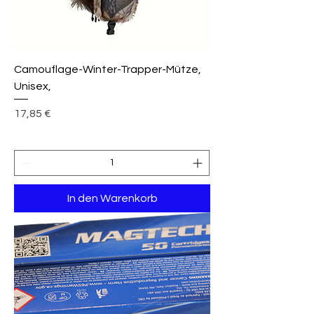
Camouflage-Winter-Trapper-Mütze,
Unisex,
Preis
17,85 €
In den Warenkorb