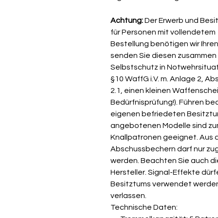
Achtung:
Der Erwerb und Besit
für Personen mit vollendetem 1
Bestellung benötigen wir Ihre
senden Sie diesen zusammen mit
Selbstschutz in Notwehrsitua
§10 WaffG i.V. m. Anlage 2, Abs
2.1, einen kleinen Waffensche
Bedürfnisprüfung!). Führen b
eigenen befriedeten Besitztu
angebotenen Modelle sind zu
Knallpatronen geeignet. Aus 
Abschussbechern darf nur zu
werden. Beachten Sie auch di
Hersteller. Signal-Effekte dür
Besitztums verwendet werden.
verlassen.
Technische Daten: