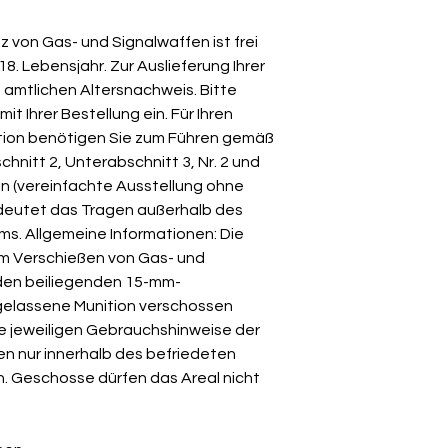
z von Gas- und Signalwaffen ist frei
8. Lebensjahr. Zur Auslieferung Ihrer
n amtlichen Altersnachweis. Bitte
 Ihrer Bestellung ein. Für Ihren
tion benötigen Sie zum Führen gemäß
chnitt 2, Unterabschnitt 3, Nr. 2 und
in (vereinfachte Ausstellung ohne
edeutet das Tragen außerhalb des
ms. Allgemeine Informationen: Die
m Verschießen von Gas- und
den beiliegenden 15-mm-
gelassene Munition verschossen
e jeweiligen Gebrauchshinweise der
fen nur innerhalb des befriedeten
 Geschosse dürfen das Areal nicht