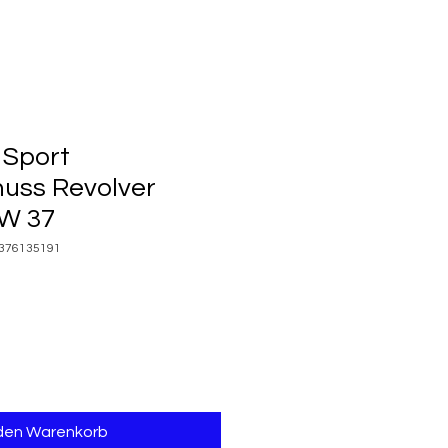
 Sport
uss Revolver
HW 37
5376135191
 den Warenkorb