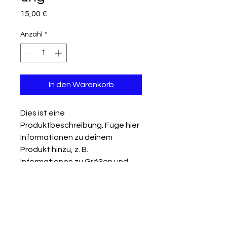
Preis
15,00 €
Anzahl
*
In den Warenkorb
Dies ist eine 
Produktbeschreibung. Füge hier 
Informationen zu deinem 
Produkt hinzu, z. B. 
Informationen zu Größen und 
Materialien sowie allgemeine 
Pflege- und Reinigungshinweise.
PRODUKTINFO