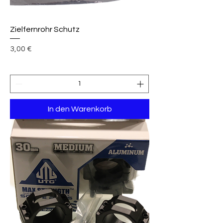
Zielfernrohr Schutz
Preis
3,00 €
In den Warenkorb