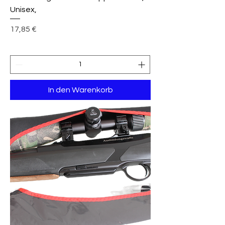
Unisex,
Preis
17,85 €
In den Warenkorb