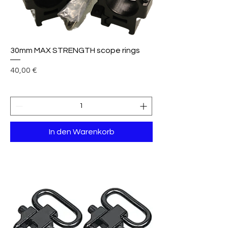
30mm MAX STRENGTH scope rings
Preis
40,00 €
In den Warenkorb