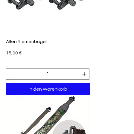
Allen Riemenbügel
Preis
15,00 €
In den Warenkorb