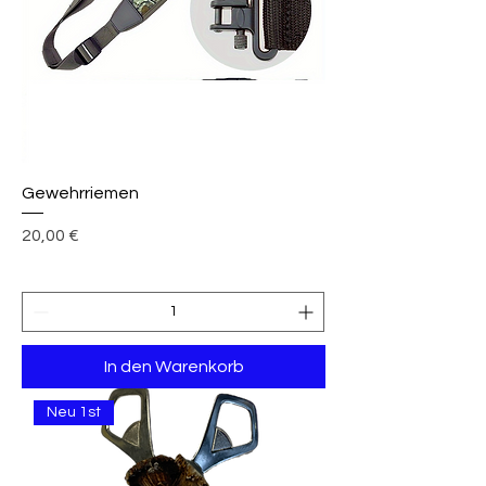
Gewehrriemen
Preis
20,00 €
In den Warenkorb
Neu 1st