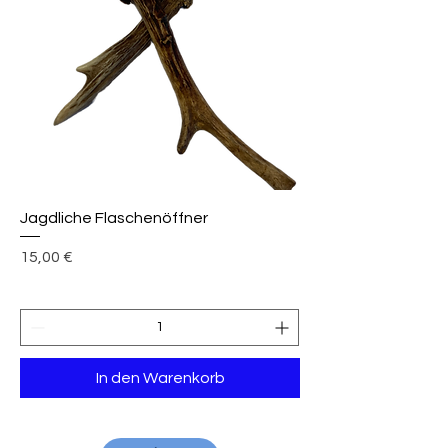
Jagdliche Flaschenöffner
Preis
15,00 €
In den Warenkorb