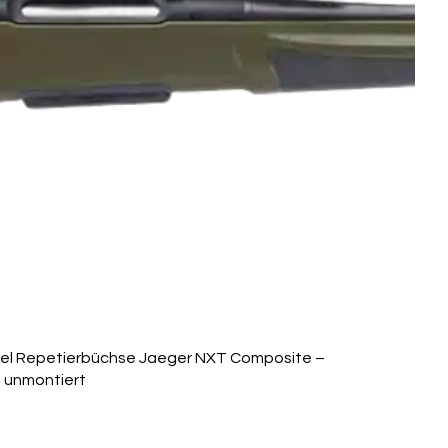
el Repetierbüchse Jaeger NXT Composite –
 unmontiert