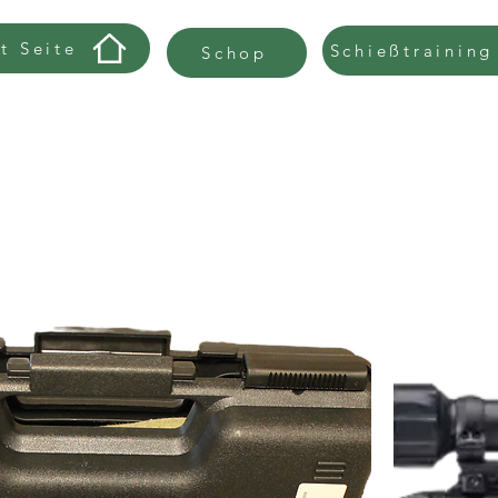
rt Seite
Schießtraining
Schop