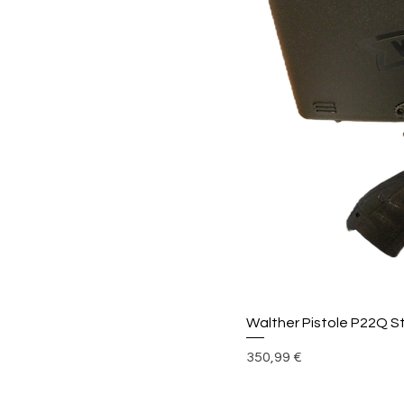
Walther Pistole P22Q 
Preis
350,99 €