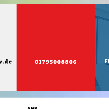
F
w.de
01795008806
AGB