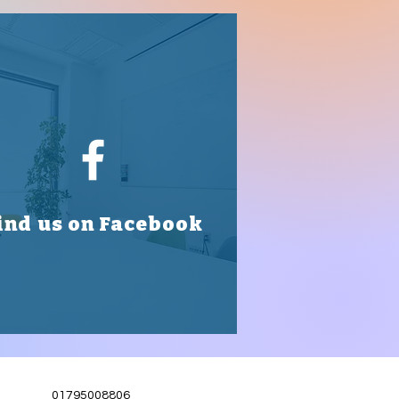
ind us on Facebook
01795008806