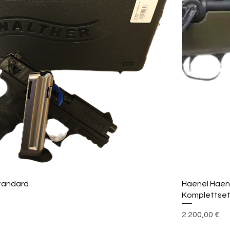
Standard
Haenel Haen
Komplettset
Preis
2.200,00 €