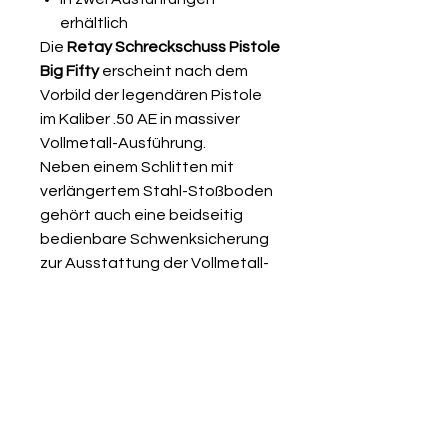
erhältlich
Die
Retay Schreckschuss Pistole
Big Fifty
erscheint nach dem
Vorbild der legendären Pistole
im Kaliber .50 AE in massiver
Vollmetall-Ausführung.
Neben einem Schlitten mit
verlängertem Stahl-Stoßboden
gehört auch eine beidseitig
bedienbare Schwenksicherung
zur Ausstattung der Vollmetall-
Pistole im Kaliber 9 mm P.A.
Darüber hinaus ist die Big Fifty
mit einem stark ausgeprägten
Beavertail für intuitives und
sicheres Handling versehen.
Zudem ist im Lieferumfang auch
ein Metallmagazin mit einer