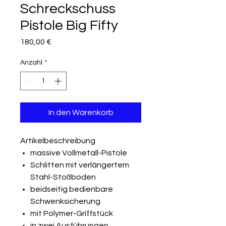
Schreckschuss
Pistole Big Fifty
Preis
180,00 €
Anzahl
*
In den Warenkorb
Artikelbeschreibung
massive Vollmetall-Pistole
Schlitten mit verlängertem
Stahl-Stoßboden
beidseitig bedienbare
Schwenksicherung
mit Polymer-Griffstück
in zwei Ausführungen