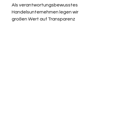
Als verantwortungsbewusstes
Handelsunternehmen legen wir
großen Wert auf Transparenz
und die Einhaltung gesetzlicher
Vorgaben. Im Rahmen der EU-
Verordnung sind wir verpflichtet,
Informationen über den
verantwortlichen
Wirtschaftsakteur
bereitzustellen. Dieser ist für die
Einhaltung der EU-Vorschriften
zu unseren Produkten
verantwortlich.
Verantwortlicher
Wirtschaftsakteur gemäß EU-
Verordnung